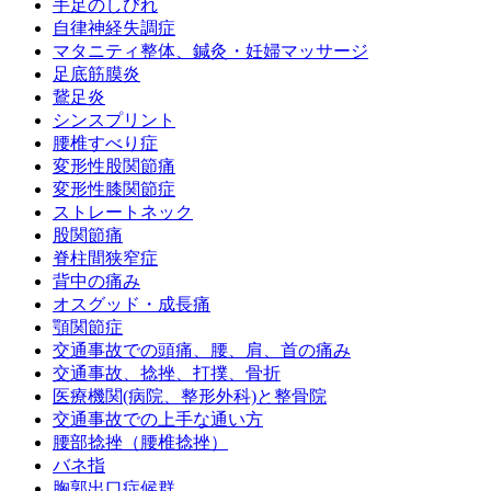
手足のしびれ
自律神経失調症
マタニティ整体、鍼灸・妊婦マッサージ
足底筋膜炎
鵞足炎
シンスプリント
腰椎すべり症
変形性股関節痛
変形性膝関節症
ストレートネック
股関節痛
脊柱間狭窄症
背中の痛み
オスグッド・成長痛
顎関節症
交通事故での頭痛、腰、肩、首の痛み
交通事故、捻挫、打撲、骨折
医療機関(病院、整形外科)と整骨院
交通事故での上手な通い方
腰部捻挫（腰椎捻挫）
バネ指
胸郭出口症候群