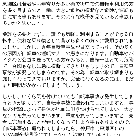
東灘区は若者やお年寄りが多い街で街中での自転車利用の方
を多く目するのと、稀に大きい道路の横断など危険な運転も
目にする事もあります。そのような様子を見ていると事故も
多いかと思います。
免許を必要とせずに、誰でも気軽に利用することができる自
転車。便利な乗り物として昔から多くの方々に愛用されてき
ました。しかし、近年自転車事故が目立っており、その多く
の原因が自転車の運転マナーの悪さになります。自動車やバ
イクなど公道を走っている方がみると、自転車はとても危険
で、合図もなしに急に横断してきたりもしますので、自転車
事故が多発してしまうのです。その為自転車の取り締まりも
厳しくなってきておりますが、完全になくなるのには、まだ
まだ時間がかかってしまうでしょう。
しかし、いくら気を付けていても自転車事故が発生してしま
うときがあります。自転車事故に遭われてしまいますと、事
故の衝撃によって身体が地面に叩きつけられてしまい、大き
なケガを負ってしまいます。重症を負ってしまいますと、完
全に完治することが難しくなってしまう事もありますので、
自転車事故に遭われてしまったら、神戸市（東灘区）の
VIVA鍼灸整骨院にてしっかりと治療していきましょう。