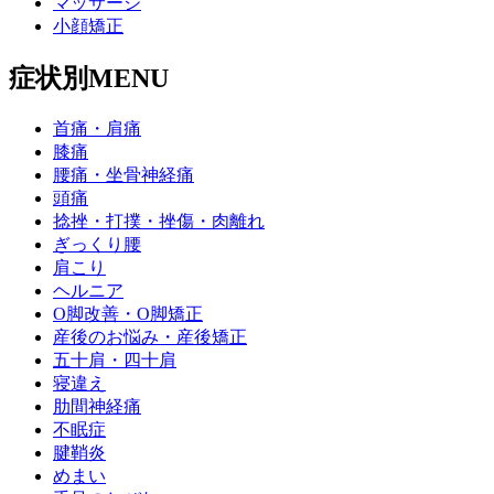
マッサージ
小顔矯正
症状別MENU
首痛・肩痛
膝痛
腰痛・坐骨神経痛
頭痛
捻挫・打撲・挫傷・肉離れ
ぎっくり腰
肩こり
ヘルニア
O脚改善・O脚矯正
産後のお悩み・産後矯正
五十肩・四十肩
寝違え
肋間神経痛
不眠症
腱鞘炎
めまい