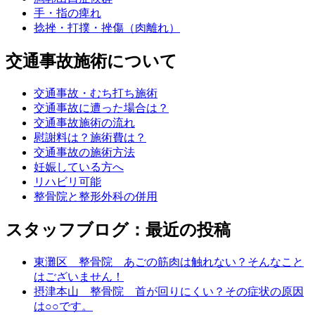
手・指の痺れ
捻挫・打撲・挫傷（肉離れ）
交通事故施術について
交通事故・むち打ち施術
交通事故に遭った場合は？
交通事故施術の流れ
慰謝料は？施術費は？
交通事故の施術方法
妊娠している方へ
リハビリ可能
整骨院と整形外科の併用
スタッフブログ：最近の投稿
東灘区 整骨院 あごの筋肉は触れない？そんなこと
はございません！
摂津本山 整骨院 首が回りにくい？その症状の原因
は○○です。