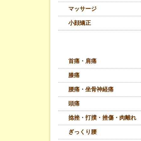
マッサージ
小顔矯正
首痛・肩痛
膝痛
腰痛・坐骨神経痛
頭痛
捻挫・打撲・挫傷・肉離れ
ぎっくり腰