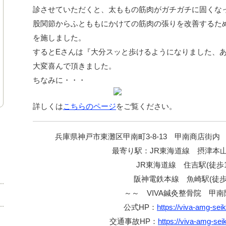
診させていただくと、太ももの筋肉がガチガチに固くな
股関節からふとももにかけての筋肉の張りを改善するた
を施しました。
するとEさんは『大分スッと歩けるようになりました、
大変喜んで頂きました。
ちなみに・・・
詳しくは
こちらのページ
をご覧ください。
兵庫県神戸市東灘区甲南町3-8-13 甲南商店街内
最寄り駅：JR東海道線 摂津本山
JR東海道線 住吉駅(徒歩1
阪神電鉄本線 魚崎駅(徒歩1
～～ VIVA鍼灸整骨院 甲
公式HP：
https://viva-amg-sei
交通事故HP：
https://viva-amg-sei