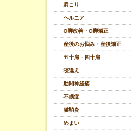
肩こり
ヘルニア
O脚改善・O脚矯正
産後のお悩み・産後矯正
五十肩・四十肩
寝違え
肋間神経痛
不眠症
腱鞘炎
めまい