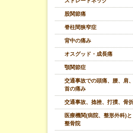
ストレートネック
股関節痛
脊柱間狭窄症
背中の痛み
オスグッド・成長痛
顎関節症
交通事故での頭痛、腰、肩
首の痛み
交通事故、捻挫、打撲、骨
医療機関(病院、整形外科)と
整骨院