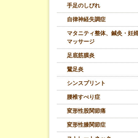
手足のしびれ
自律神経失調症
マタニティ整体、鍼灸・妊
マッサージ
足底筋膜炎
鵞足炎
シンスプリント
腰椎すべり症
変形性股関節痛
変形性膝関節症