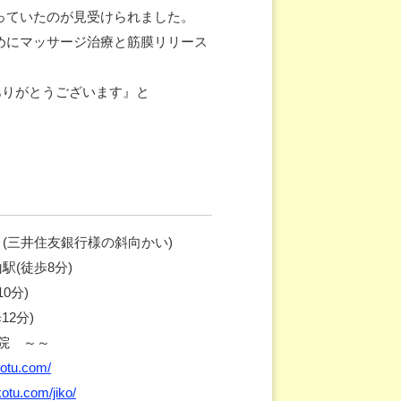
っていたのが見受けられました。
めにマッサージ治療と筋膜リリース
ありがとうございます』と
 (三井住友銀行様の斜向かい)
駅(徒歩8分)
0分)
2分)
南院 ～～
kotu.com/
kotu.com/jiko/