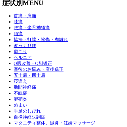
症状別MENU
首痛・肩痛
膝痛
腰痛・坐骨神経痛
頭痛
捻挫・打撲・挫傷・肉離れ
ぎっくり腰
肩こり
ヘルニア
O脚改善・O脚矯正
産後のお悩み・産後矯正
五十肩・四十肩
寝違え
肋間神経痛
不眠症
腱鞘炎
めまい
手足のしびれ
自律神経失調症
マタニティ整体、鍼灸・妊婦マッサージ