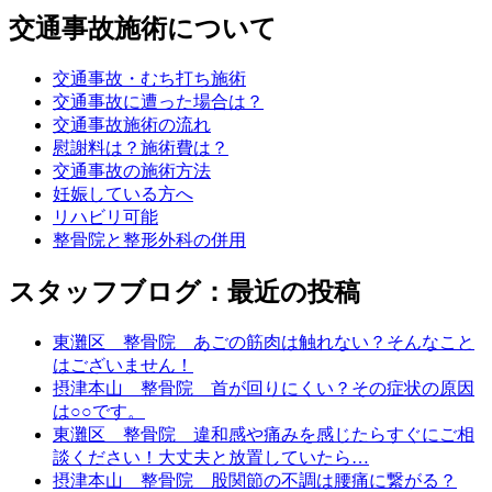
交通事故施術について
交通事故・むち打ち施術
交通事故に遭った場合は？
交通事故施術の流れ
慰謝料は？施術費は？
交通事故の施術方法
妊娠している方へ
リハビリ可能
整骨院と整形外科の併用
スタッフブログ：最近の投稿
東灘区 整骨院 あごの筋肉は触れない？そんなこと
はございません！
摂津本山 整骨院 首が回りにくい？その症状の原因
は○○です。
東灘区 整骨院 違和感や痛みを感じたらすぐにご相
談ください！大丈夫と放置していたら…
摂津本山 整骨院 股関節の不調は腰痛に繋がる？