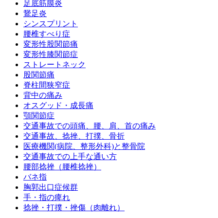
足底筋膜炎
鵞足炎
シンスプリント
腰椎すべり症
変形性股関節痛
変形性膝関節症
ストレートネック
股関節痛
脊柱間狭窄症
背中の痛み
オスグッド・成長痛
顎関節症
交通事故での頭痛、腰、肩、首の痛み
交通事故、捻挫、打撲、骨折
医療機関(病院、整形外科)と整骨院
交通事故での上手な通い方
腰部捻挫（腰椎捻挫）
バネ指
胸郭出口症候群
手・指の痺れ
捻挫・打撲・挫傷（肉離れ）