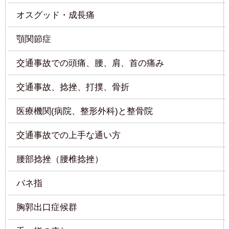
交通事故、捻挫、打撲、骨折
医療機関(病院、整形外科)と整骨院
交通事故での上手な通い方
神戸市灘区VIVA鍼灸整骨院 六甲道
腰部捻挫（腰椎捻挫）
院
バネ指
胸郭出口症候群
六甲道院
神戸市灘区深田町3-1-15-107
手・指の痺れ
TEL:078-855-4089
捻挫・打撲・挫傷（肉離れ）
【月～金】
午前10:00～13:00/午後15:00～20:00
交通事故施術について
【土・日・祝】
9:00～18:00
交通事故・むち打ち施術