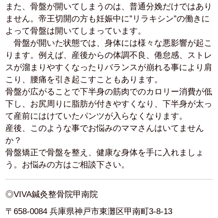
ません。帝王切開の方も妊娠中に”リラキシン”の働きに
よって骨盤は開いてしまっています。
骨盤が開いた状態では、身体には様々な悪影響が起こ
ります。例えば、産後からの体調不良、倦怠感、ストレ
スが溜まりやすくなったりバランスが崩れる事により肩
こり、腰痛を引き起こすこともあります。
骨盤が広がることで下半身の筋肉でのカロリー消費が低
下し、お尻周りに脂肪が付きやすくなり、下半身が太っ
て産前にはけていたパンツが入らなくなります。
産後、このような事でお悩みのママさんはいてません
か？
骨盤矯正で骨盤を整え、健康な身体を手に入れましょ
う。お悩みの方はご相談下さい。
◎VIVA鍼灸整骨院甲南院
〒658-0084 兵庫県神戸市東灘区甲南町3-8-13
予約優先制
電話番号 078-452-5010