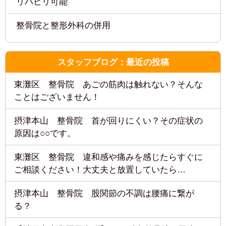
神戸市の地域情報
摂津本山 整骨院 首が回りにくい？その症状の
灘区役所
原因は○○です。
東灘区役所
東灘区 整骨院 違和感や痛みを感じたらすぐに
ご相談ください！大丈夫と放置していたら…
COPYRIGHTcVIVA鍼灸整骨院ALL RIGHTS RESERVED.
利用規約
摂津本山 整骨院 股関節の不調は腰痛に繋が
運営：株式会社 Loop Quest
る？
代表者：淺井 健寛（柔道整復師・鍼灸師）
本社住所：大阪府泉北郡忠岡町忠岡中1-5-10
【神戸市東灘区甲南町】VIVA鍼灸整骨院 甲南
本社TEL：0725-21-5535
院 腰痛 湿布