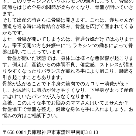
す。このリラキシンというホルモンの働きによって、骨盤の
関節をはじめ全身の関節が柔らかくなり、骨盤が開いていき
ます。
そして出産の時さらに骨盤は開きます。これは、赤ちゃんが
産道を通る時に恥骨結合が緩み、骨盤を広げて産まれてくる
からです。
また、骨盤が開いてしまうのは、普通分娩だけではありませ
ん。帝王切開の方も妊娠中に”リラキシン”の働きによって骨
盤は開いてしまっています。
骨盤が開いた状態では、身体には様々な悪影響が起こりま
す。例えば、産後からの体調不良、倦怠感、ストレスが溜ま
りやすくなったりバランスが崩れる事により肩こり、腰痛を
引き起こすこともあります。
骨盤が広がることで下半身の筋肉でのカロリー消費が低下
し、お尻周りに脂肪が付きやすくなり、下半身が太って産前
にはけていたパンツが入らなくなります。
産後、このような事でお悩みのママさんはいてませんか？
骨盤矯正で骨盤を整え、健康な身体を手に入れましょう。お
悩みの方はご相談下さい。
〒658-0084 兵庫県神戸市東灘区甲南町3-8-13