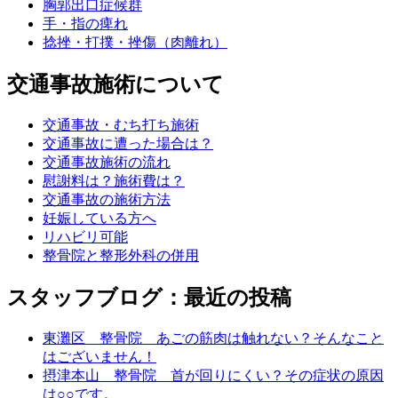
胸郭出口症候群
手・指の痺れ
捻挫・打撲・挫傷（肉離れ）
交通事故施術について
交通事故・むち打ち施術
交通事故に遭った場合は？
交通事故施術の流れ
慰謝料は？施術費は？
交通事故の施術方法
妊娠している方へ
リハビリ可能
整骨院と整形外科の併用
スタッフブログ：最近の投稿
東灘区 整骨院 あごの筋肉は触れない？そんなこと
はございません！
摂津本山 整骨院 首が回りにくい？その症状の原因
は○○です。