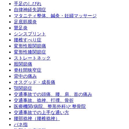
手足のしびれ
自律神経失調症
マタニティ整体、鍼灸・妊婦マッサージ
足底筋膜炎
鵞足炎
シンスプリント
腰椎すべり症
変形性股関節痛
変形性膝関節症
ストレートネック
股関節痛
脊柱間狭窄症
背中の痛み
オスグッド・成長痛
顎関節症
交通事故での頭痛、腰、肩、首の痛み
交通事故、捻挫、打撲、骨折
医療機関(病院、整形外科)と整骨院
交通事故での上手な通い方
腰部捻挫（腰椎捻挫）
バネ指