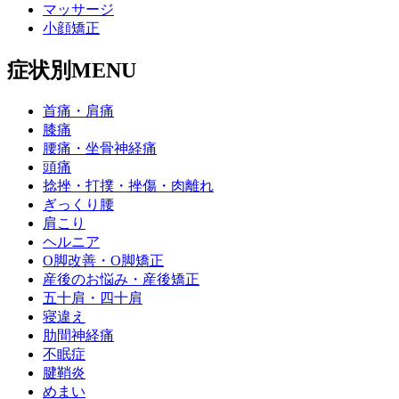
マッサージ
小顔矯正
症状別MENU
首痛・肩痛
膝痛
腰痛・坐骨神経痛
頭痛
捻挫・打撲・挫傷・肉離れ
ぎっくり腰
肩こり
ヘルニア
O脚改善・O脚矯正
産後のお悩み・産後矯正
五十肩・四十肩
寝違え
肋間神経痛
不眠症
腱鞘炎
めまい