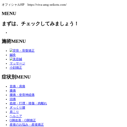
事故のお怪我は、事故に遭われてすぐは何も感じなくても、時
出る場合が
多くあります。
むち打ちなどもそうですが、後から痛みやしびれなど出てきま
メ致します。
お一人で悩まれる前にぜひ一度お電話くださいね！！
〒658-0084 兵庫県神戸市東灘区甲南町3-8-13
予約優先制
電話番号 078-452-5010
駐車場 あり（コインパーキング 1時間分ご返金致します）
休診日 日曜日
お得なクーポンなどはこちら↓↓
エキテン https://www.ekiten.jp/shop_91741836/
オフィシャルHP https://viva-amg-seikotu.com/