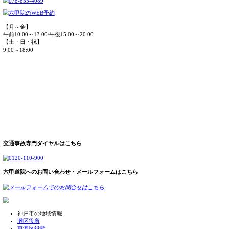
ストレートネック
股関節痛
脊柱間狭窄症
背中の痛み
オスグッド・成長痛
顎関節症
交通事故での頭痛、腰、肩、首の痛み
交通事故、捻挫、打撲、骨折
医療機関(病院、整形外科)と整骨院
交通事故での上手な通い方
腰部捻挫（腰椎捻挫）
バネ指
胸郭出口症候群
手・指の痺れ
捻挫・打撲・挫傷（肉離れ）
交通事故施術について
交通事故・むち打ち施術
交通事故に遭った場合は？
交通事故施術の流れ