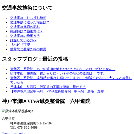
捻挫・打撲・挫傷・肉離れ
ぎっくり腰
肩こり
ヘルニア
O脚改善・O脚矯正
産後のお悩み・産後矯正
五十肩・四十肩
寝違え
肋間神経痛
不眠症
腱鞘炎
めまい
手足のしびれ
自律神経失調症
マタニティ整体、鍼灸・妊婦マッサージ
足底筋膜炎
鵞足炎
シンスプリント
腰椎すべり症
変形性股関節痛
変形性膝関節症