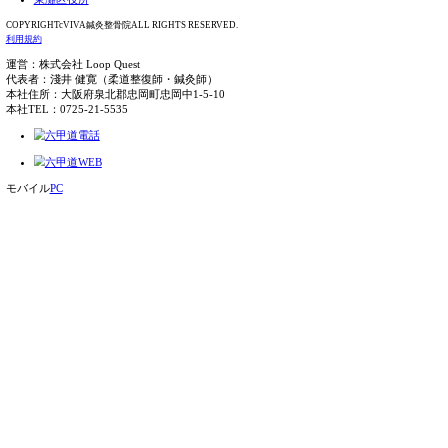
慰謝料は？施術費は？
交通事故の施術方法
妊娠している方へ
リハビリ可能
整骨院と整形外科の併用
スタッフブログ：最近の投稿
東灘区 整骨院 あごの筋肉は触れない？そんなことは
摂津本山 整骨院 首が回りにくい？その症状の原因は○
東灘区 整骨院 違和感や痛みを感じたらすぐにご相談
ていたら…
摂津本山 整骨院 股関節の不調は腰痛に繋がる？
【神戸市東灘区甲南町】VIVA鍼灸整骨院 甲南院 腰
神戸市灘区VIVA鍼灸整骨院 六甲道院
六甲道院