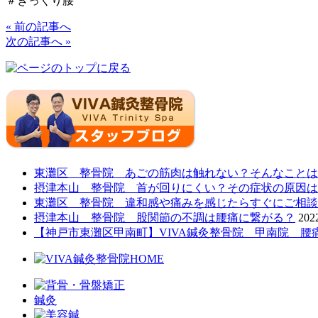
＃ぎっくり腰
« 前の記事へ
次の記事へ »
東灘区 整骨院 あごの筋肉は触れない？そんなことは
摂津本山 整骨院 首が回りにくい？その症状の原因は
東灘区 整骨院 違和感や痛みを感じたらすぐにご相談
摂津本山 整骨院 股関節の不調は腰痛に繋がる？
20
【神戸市東灘区甲南町】VIVA鍼灸整骨院 甲南院 腰
鍼灸