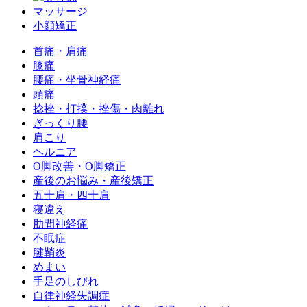
マッサージ
小顔矯正
首痛・肩痛
膝痛
腰痛・坐骨神経痛
頭痛
捻挫・打撲・挫傷・肉離れ
ぎっくり腰
肩こり
ヘルニア
O脚改善・O脚矯正
産後のお悩み・産後矯正
五十肩・四十肩
寝違え
肋間神経痛
不眠症
腱鞘炎
めまい
手足のしびれ
自律神経失調症