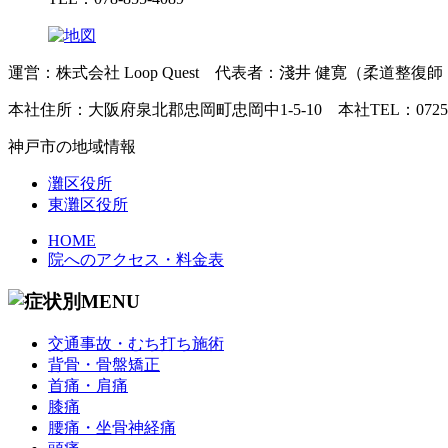
運営：株式会社 Loop Quest 代表者：淺井 健寛（柔道整復
本社住所：大阪府泉北郡忠岡町忠岡中1-5-10 本社TEL：0725-21
神戸市の地域情報
灘区役所
東灘区役所
HOME
院へのアクセス・料金表
交通事故・むち打ち施術
背骨・骨盤矯正
首痛・肩痛
膝痛
腰痛・坐骨神経痛