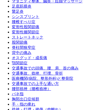
マタニティ整体、鍼灸・妊婦マッサージ
足底筋膜炎
鵞足炎
シンスプリント
腰椎すべり症
変形性股関節痛
変形性膝関節症
ストレートネック
股関節痛
脊柱間狭窄症
背中の痛み
オスグッド・成長痛
顎関節症
交通事故での頭痛、腰、肩、首の痛み
交通事故、捻挫、打撲、骨折
医療機関(病院、整形外科)と整骨院
交通事故での上手な通い方
腰部捻挫（腰椎捻挫）
バネ指
胸郭出口症候群
手・指の痺れ
捻挫・打撲・挫傷（肉離れ）