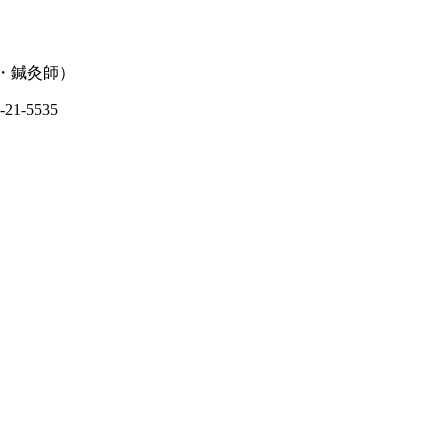
師・鍼灸師）
-5535