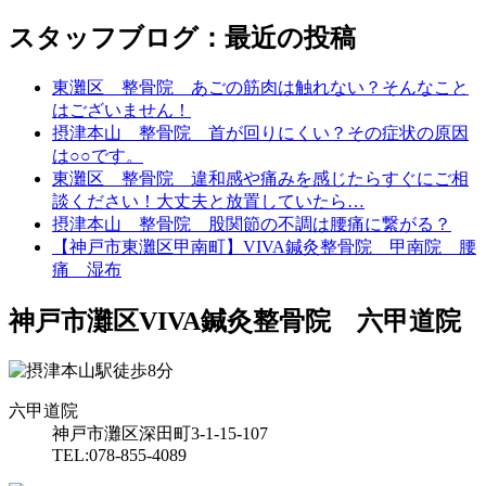
スタッフブログ：最近の投稿
東灘区 整骨院 あごの筋肉は触れない？そんなこと
はございません！
摂津本山 整骨院 首が回りにくい？その症状の原因
は○○です。
東灘区 整骨院 違和感や痛みを感じたらすぐにご相
談ください！大丈夫と放置していたら…
摂津本山 整骨院 股関節の不調は腰痛に繋がる？
【神戸市東灘区甲南町】VIVA鍼灸整骨院 甲南院 腰
痛 湿布
神戸市灘区VIVA鍼灸整骨院 六甲道院
六甲道院
神戸市灘区深田町3-1-15-107
TEL:078-855-4089