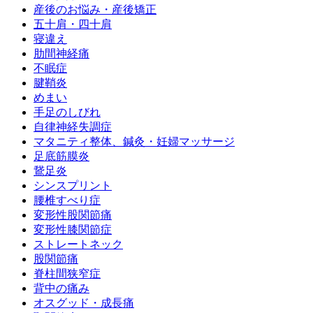
産後のお悩み・産後矯正
五十肩・四十肩
寝違え
肋間神経痛
不眠症
腱鞘炎
めまい
手足のしびれ
自律神経失調症
マタニティ整体、鍼灸・妊婦マッサージ
足底筋膜炎
鵞足炎
シンスプリント
腰椎すべり症
変形性股関節痛
変形性膝関節症
ストレートネック
股関節痛
脊柱間狭窄症
背中の痛み
オスグッド・成長痛