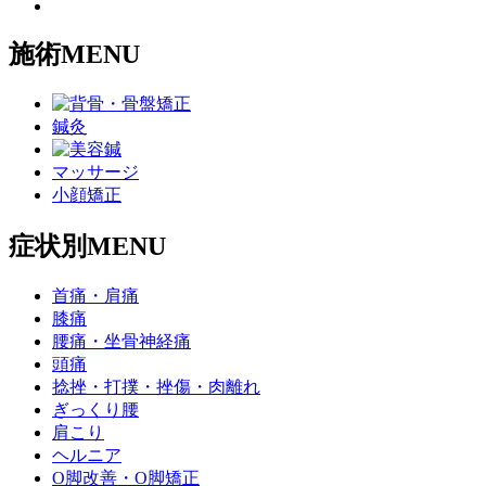
施術MENU
鍼灸
マッサージ
小顔矯正
症状別MENU
首痛・肩痛
膝痛
腰痛・坐骨神経痛
頭痛
捻挫・打撲・挫傷・肉離れ
ぎっくり腰
肩こり
ヘルニア
O脚改善・O脚矯正