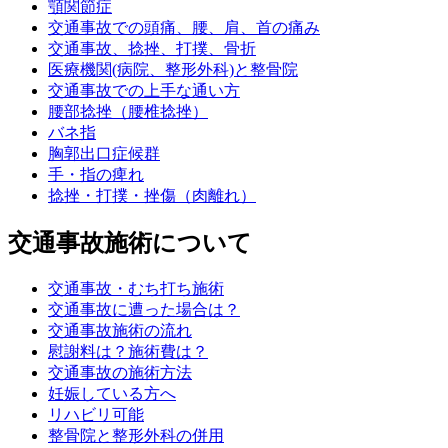
顎関節症
交通事故での頭痛、腰、肩、首の痛み
交通事故、捻挫、打撲、骨折
医療機関(病院、整形外科)と整骨院
交通事故での上手な通い方
腰部捻挫（腰椎捻挫）
バネ指
胸郭出口症候群
手・指の痺れ
捻挫・打撲・挫傷（肉離れ）
交通事故施術について
交通事故・むち打ち施術
交通事故に遭った場合は？
交通事故施術の流れ
慰謝料は？施術費は？
交通事故の施術方法
妊娠している方へ
リハビリ可能
整骨院と整形外科の併用