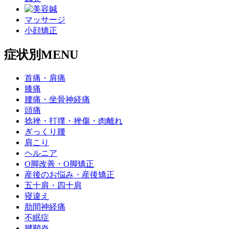
マッサージ
小顔矯正
症状別MENU
首痛・肩痛
膝痛
腰痛・坐骨神経痛
頭痛
捻挫・打撲・挫傷・肉離れ
ぎっくり腰
肩こり
ヘルニア
O脚改善・O脚矯正
産後のお悩み・産後矯正
五十肩・四十肩
寝違え
肋間神経痛
不眠症
腱鞘炎