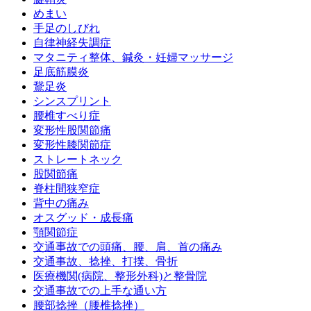
めまい
手足のしびれ
自律神経失調症
マタニティ整体、鍼灸・妊婦マッサージ
足底筋膜炎
鵞足炎
シンスプリント
腰椎すべり症
変形性股関節痛
変形性膝関節症
ストレートネック
股関節痛
脊柱間狭窄症
背中の痛み
オスグッド・成長痛
顎関節症
交通事故での頭痛、腰、肩、首の痛み
交通事故、捻挫、打撲、骨折
医療機関(病院、整形外科)と整骨院
交通事故での上手な通い方
腰部捻挫（腰椎捻挫）