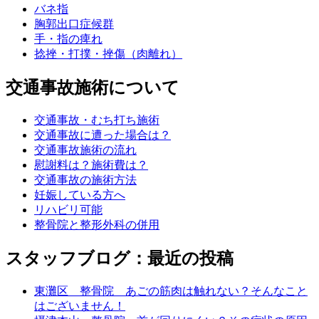
バネ指
胸郭出口症候群
手・指の痺れ
捻挫・打撲・挫傷（肉離れ）
交通事故施術について
交通事故・むち打ち施術
交通事故に遭った場合は？
交通事故施術の流れ
慰謝料は？施術費は？
交通事故の施術方法
妊娠している方へ
リハビリ可能
整骨院と整形外科の併用
スタッフブログ：最近の投稿
東灘区 整骨院 あごの筋肉は触れない？そんなこと
はございません！