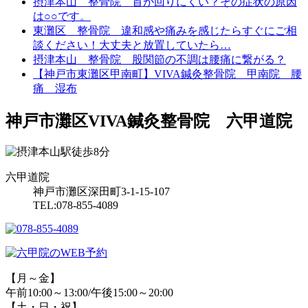
摂津本山 整骨院 首が回りにくい？その症状の原因
は○○です。
東灘区 整骨院 違和感や痛みを感じたらすぐにご相
談ください！大丈夫と放置していたら…
摂津本山 整骨院 股関節の不調は腰痛に繋がる？
【神戸市東灘区甲南町】VIVA鍼灸整骨院 甲南院 腰
痛 湿布
神戸市灘区VIVA鍼灸整骨院 六甲道院
六甲道院
神戸市灘区深田町3-1-15-107
TEL:078-855-4089
【月～金】
午前10:00～13:00/午後15:00～20:00
【土・日・祝】