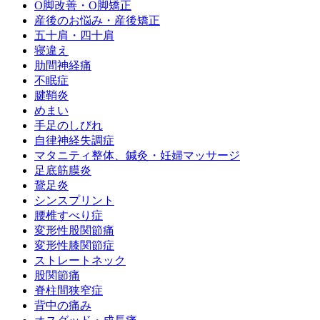
O脚改善・O脚矯正
産後のお悩み・産後矯正
五十肩・四十肩
寝違え
肋間神経痛
不眠症
腱鞘炎
めまい
手足のしびれ
自律神経失調症
マタニティ整体、鍼灸・妊婦マッサージ
足底筋膜炎
鵞足炎
シンスプリント
腰椎すべり症
変形性股関節痛
変形性膝関節症
ストレートネック
股関節痛
脊柱間狭窄症
背中の痛み