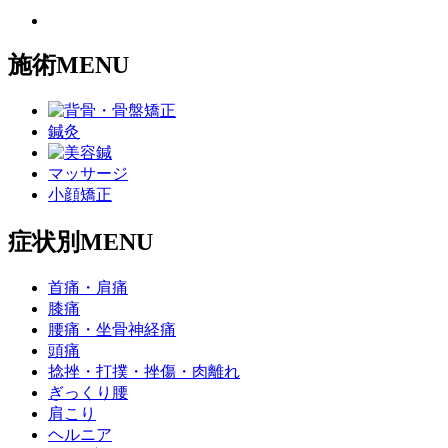
施術MENU
鍼灸
マッサージ
小顔矯正
症状別MENU
首痛・肩痛
膝痛
腰痛・坐骨神経痛
頭痛
捻挫・打撲・挫傷・肉離れ
ぎっくり腰
肩こり
ヘルニア