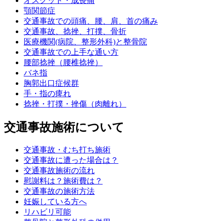
オスグッド・成長痛
顎関節症
交通事故での頭痛、腰、肩、首の痛み
交通事故、捻挫、打撲、骨折
医療機関(病院、整形外科)と整骨院
交通事故での上手な通い方
腰部捻挫（腰椎捻挫）
バネ指
胸郭出口症候群
手・指の痺れ
捻挫・打撲・挫傷（肉離れ）
交通事故施術について
交通事故・むち打ち施術
交通事故に遭った場合は？
交通事故施術の流れ
慰謝料は？施術費は？
交通事故の施術方法
妊娠している方へ
リハビリ可能