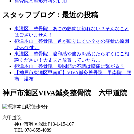
整骨院と整形外科の併用
スタッフブログ：最近の投稿
東灘区 整骨院 あごの筋肉は触れない？そんなこと
はございません！
摂津本山 整骨院 首が回りにくい？その症状の原因
は○○です。
東灘区 整骨院 違和感や痛みを感じたらすぐにご相
談ください！大丈夫と放置していたら…
摂津本山 整骨院 股関節の不調は腰痛に繋がる？
【神戸市東灘区甲南町】VIVA鍼灸整骨院 甲南院 腰
痛 湿布
神戸市灘区VIVA鍼灸整骨院 六甲道院
六甲道院
神戸市灘区深田町3-1-15-107
TEL:078-855-4089