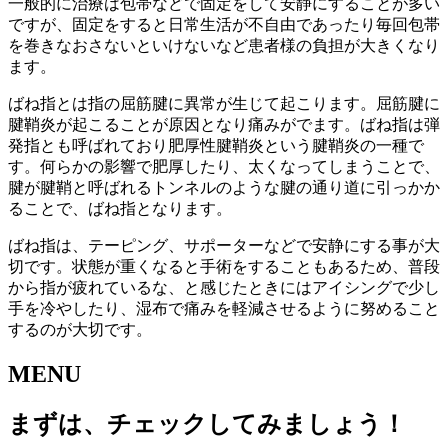
一般的に治療は包帯などで固定をして安静にすることが多い
ですが、固定をすると日常生活が不自由であったり毎回包帯
を巻きなおさないといけないなど患者様の負担が大きくなり
ます。
ばね指とは指の屈筋腱に異常が生じて起こります。屈筋腱に
腱鞘炎が起こることが原因となり痛みがでます。ばね指は弾
発指とも呼ばれており肥厚性腱鞘炎という腱鞘炎の一種で
す。何らかの影響で肥厚したり、太くなってしまうことで、
腱が腱鞘と呼ばれるトンネルのような腱の通り道に引っかか
ることで、ばね指となります。
ばね指は、テーピング、サポーターなどで安静にする事が大
切です。状態が重くなると手術をすることもあるため、普段
から指が疲れているな、と感じたときにはアイシングで少し
手を冷やしたり、湿布で痛みを軽減させるように努めること
するのが大切です。
MENU
まずは、チェックしてみましょう！