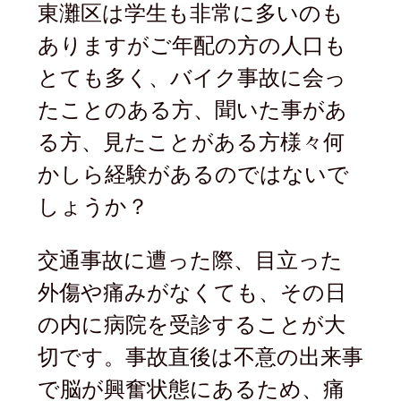
しょうか？
交通事故に遭った際、目立った
外傷や痛みがなくても、その日
の内に病院を受診することが大
切です。事故直後は不意の出来事
で脳が興奮状態にあるため、痛
みを感じにくくなっています。
そのため、事故から数日・数週
間経ってから痛みが現れたり、
そのほかの重篤な症状が現れた
りする可能性があります。その
際、病院や整形外科を受診する
ことがほとんどだと思います
が、その後に整骨院で医療機関
と整骨院を併用することで、症
状を根本から改善したり、事故
後の後遺症を予防したりするこ
とができます。では、病院・整